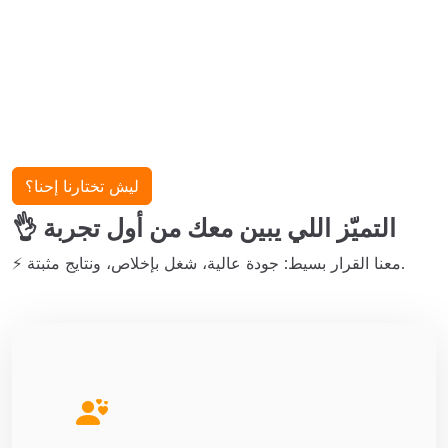
ليش تختارنا إحنا؟
👌 التميّز اللي يبين معك من أول تجربة
⚡ معنا القرار بسيط: جودة عالية، شغل بإخلاص، ونتايج مثبتة.