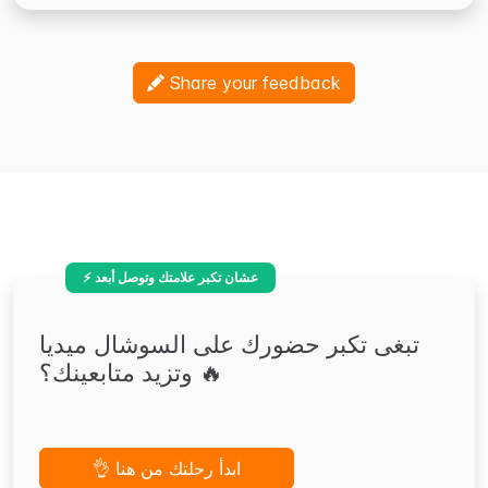
Share your feedback
⚡ عشان تكبر علامتك وتوصل أبعد
تبغى تكبر حضورك على السوشال ميديا
وتزيد متابعينك؟ 🔥
👌 ابدأ رحلتك من هنا