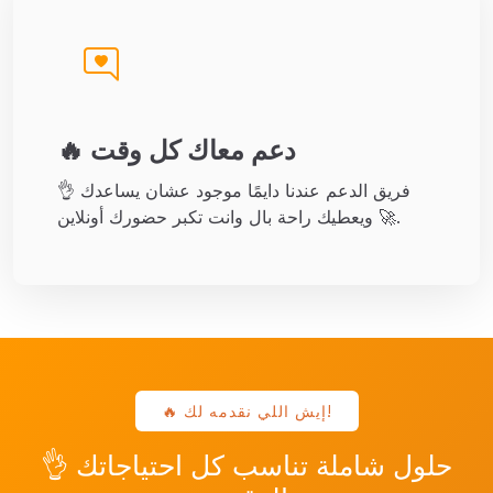
🔥 دعم معاك كل وقت
فريق الدعم عندنا دايمًا موجود عشان يساعدك 👌
ويعطيك راحة بال وانت تكبر حضورك أونلاين 🚀.
🔥 إيش اللي نقدمه لك!
👌 حلول شاملة تناسب كل احتياجاتك