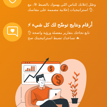
وصّل إعلانك للناس اللي يهموك بالضبط 🎯، مع
استراتيجيات إعلانية مصممة على مقاسك 👌.
⚡ أرقام ونتايج توضّح لك كل شيء
تابع نجاحك بتقارير مفصلة ورؤية واضحة 👌
تساعدك تضبط استراتيجيتك صح 🔥.