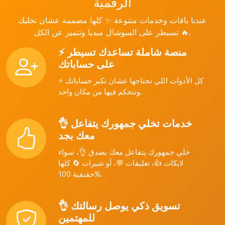
الرقمية
عندنا باقات وخدمات متنوعة ✨ كلها مصممة عشان تخليك
تسيطر على السوشال ميديا وتتميز عن الكل 🔥.
⚡ منصة شاملة تساعدك تسيطر
على حساباتك
⚡ كل الأدوات اللي تحتاجها عشان تكبر حساباتك
وتتحكم فيها من مكان واحد.
👌 خدمات تخلي جمهورك يتفاعل
معك بجد
خلي جمهورك يتفاعل معك بصدق 👌، سواء
لايكات 👍، تعليقات 💬، أو شيرات 🔄 كلها
حقيقية 100%.
👌 تسويق ذكي يوصل رسالتك
للمهتمين