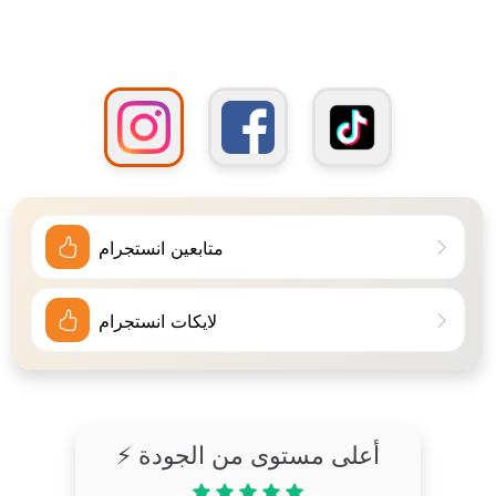
متابعين انستجرام
لايكات انستجرام
⚡ أعلى مستوى من الجودة